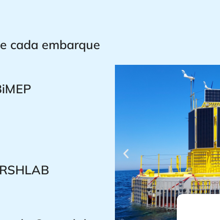
de cada embarque
 BiMEP
HARSHLAB