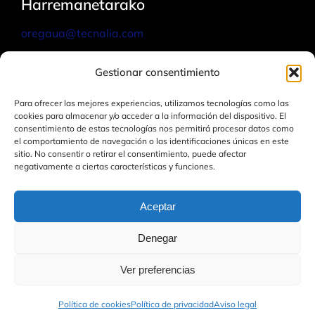
Harremanetarako
oregaua@tecnalia.com
Jarri harremanetan gurekin
Gestionar consentimiento
Para ofrecer las mejores experiencias, utilizamos tecnologías como las
cookies para almacenar y/o acceder a la información del dispositivo. El
consentimiento de estas tecnologías nos permitirá procesar datos como
el comportamiento de navegación o las identificaciones únicas en este
sitio. No consentir o retirar el consentimiento, puede afectar
negativamente a ciertas características y funciones.
Europar Batasunak finantzatua. Adierazitako iritziek eta ikuspuntuek beren
egilea(k) bakarrik konprometitzen dute, eta ez dituzte nahitaez islatzen
Aceptar
Europar Batasunarenak edo Europako Ikerketa Agentzia Exekutiboarenak
(REA). Ez Europar Batasuna ez REA ezin dira haien erantzuletzat hartu
ORE4CITIZENS osatzen duten erakundeen proiektua, 2024ko eta 2025eko
Denegar
Ikertzaileen Europako Gaua elkarrekin ospatzeko.
Ver preferencias
Pribatutasun politika
|
Lege-oharra
|
Cookie-politika
Política de cookies
Política de privacidad
Aviso legal